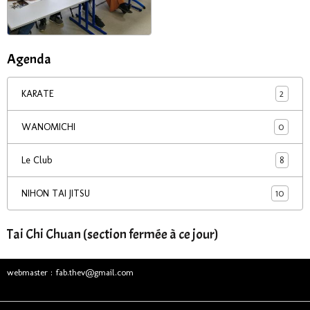
Agenda
2
KARATE
0
WANOMICHI
8
Le Club
10
NIHON TAI JITSU
Tai Chi Chuan (section fermée à ce jour)
webmaster : fab.thev@gmail.com