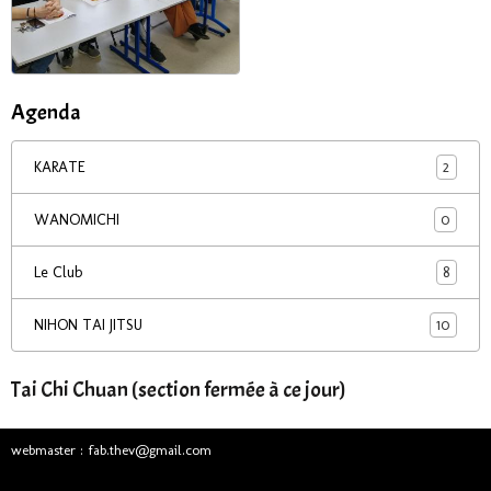
Agenda
2
KARATE
0
WANOMICHI
8
Le Club
10
NIHON TAI JITSU
Tai Chi Chuan (section fermée à ce jour)
webmaster : fab.thev@gmail.com