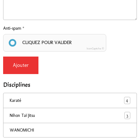
Anti-spam
CLIQUEZ POUR VALIDER
IconCaptcha ©
Ajouter
Disciplines
4
Karaté
3
Nihon Taï Jitsu
WANOMICHI