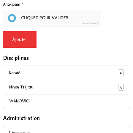
Anti-spam
CLIQUEZ POUR VALIDER
IconCaptcha ©
Ajouter
Disciplines
4
Karaté
3
Nihon Taï Jitsu
WANOMICHI
Administration
L'Association