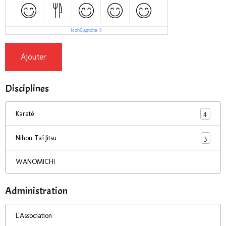
IconCaptcha
©
Ajouter
Disciplines
4
Karaté
3
Nihon Taï Jitsu
WANOMICHI
Administration
L'Association