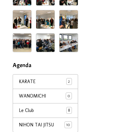
Agenda
KARATE
2
WANOMICHI
0
Le Club
8
NIHON TAI JITSU
10